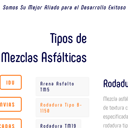
Somos Su Mejor Aliado para el Desarrollo Exitoso 
Tipos de
Mezclas Asfálticas
Rodadu
IDU
Arena Asfalto
TM5
Mezcla asfál
INVIAS
Rodadura Tipo B-
de textura c
1150
especificada
rodadura tip
Rodadura TM19
CADAS