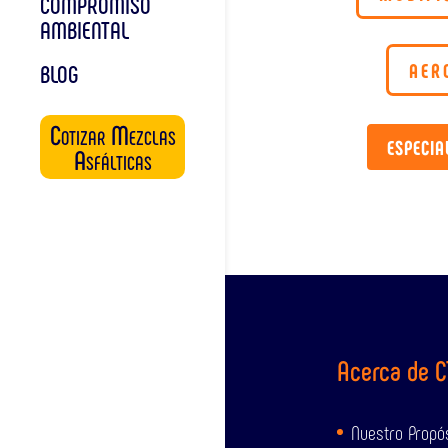
COMPROMISO
AMBIENTAL
AER
BLOG
Cotizar Mezclas
ESPECIA
Asfálticas
Acerca de 
Nuestro Propó