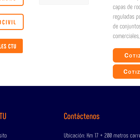
capas de rod
reguladas po
OCIVIL
de conjunto
comerciales,
LES CTU
Coti
Cotiz
CTU
Contáctenos
sito
Ubicación: Km 17 + 200 metros carret